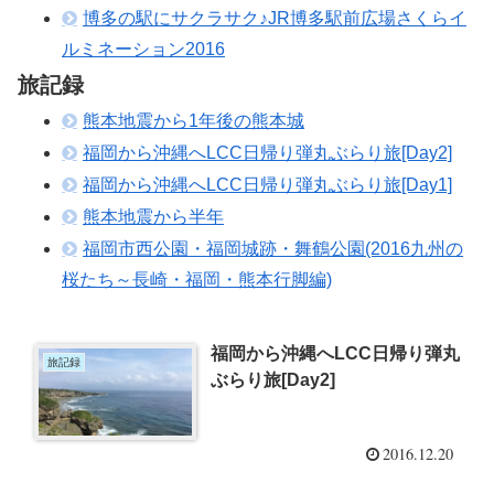
博多の駅にサクラサク♪JR博多駅前広場さくらイ
ルミネーション2016
旅記録
熊本地震から1年後の熊本城
福岡から沖縄へLCC日帰り弾丸ぶらり旅[Day2]
福岡から沖縄へLCC日帰り弾丸ぶらり旅[Day1]
熊本地震から半年
福岡市西公園・福岡城跡・舞鶴公園(2016九州の
桜たち～長崎・福岡・熊本行脚編)
福岡から沖縄へLCC日帰り弾丸
旅記録
ぶらり旅[Day2]
2016.12.20