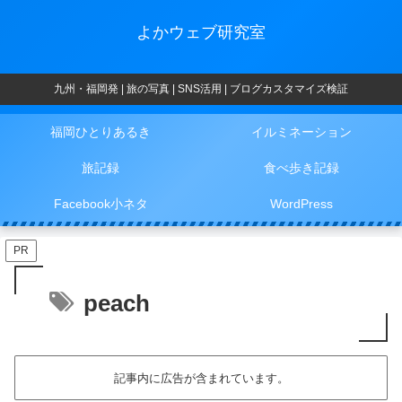
よかウェブ研究室
九州・福岡発 | 旅の写真 | SNS活用 | ブログカスタマイズ検証
福岡ひとりあるき
イルミネーション
旅記録
食べ歩き記録
Facebook小ネタ
WordPress
PR
peach
記事内に広告が含まれています。