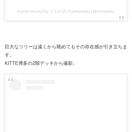
A post shared by とものすけ(yokaweb) (@yokaweb)
巨大なツリーは遠くから眺めてもその存在感が引き立ちま
す。
KITTE博多の2階デッキから撮影。