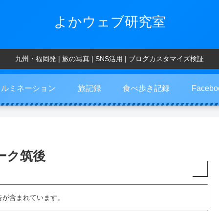
よかウェブ研究室
九州・福岡発 | 旅の写真 | SNS活用 | ブログカスタマイズ検証
イルミネーション
旅記録
食べ歩き記録
Faceb
ーク筑後
告が含まれています。