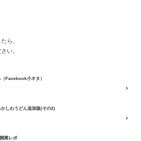
したら、
ださい。
Facebook小ネタ）
かしわうどん追加版(その2)
線開業レポ