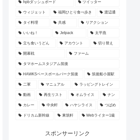
hpbダッシュボード
ツイッター
ウィジェット
福岡ひとり食べ歩き
渡辺通
タイ料理
共感
リアクション
いいね！
Jetpack
太平燕
立ち食いうどん
アカウント
切り替え
開幕戦
ファーム
タマホームスタジアム筑後
HAWKSベースボールパーク筑後
筑後船小屋駅
二軍
マニュアル
ラッピングトレイン
動画
再生リスト
オムライス
ナン
カレー
中央軒
ハヤシライス
つばめ
ドリカム新幹線
東筑軒
Webライター1級
スポンサーリンク