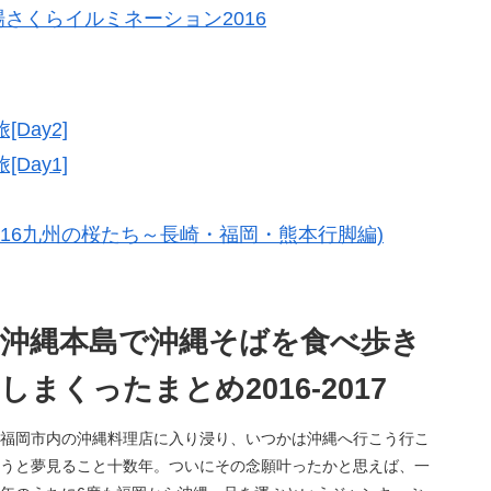
さくらイルミネーション2016
Day2]
Day1]
016九州の桜たち～長崎・福岡・熊本行脚編)
沖縄本島で沖縄そばを食べ歩き
しまくったまとめ2016-2017
福岡市内の沖縄料理店に入り浸り、いつかは沖縄へ行こう行こ
うと夢見ること十数年。ついにその念願叶ったかと思えば、一