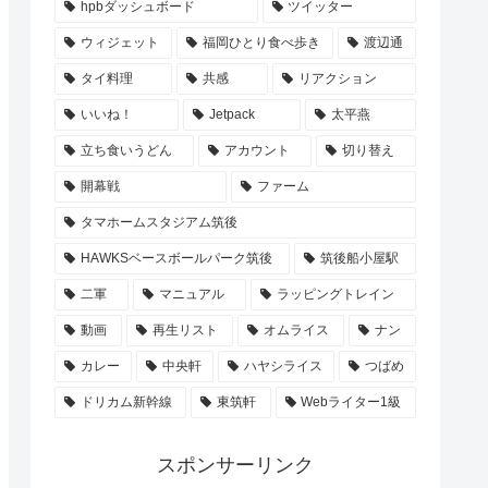
hpbダッシュボード
ツイッター
ウィジェット
福岡ひとり食べ歩き
渡辺通
タイ料理
共感
リアクション
いいね！
Jetpack
太平燕
立ち食いうどん
アカウント
切り替え
開幕戦
ファーム
タマホームスタジアム筑後
HAWKSベースボールパーク筑後
筑後船小屋駅
二軍
マニュアル
ラッピングトレイン
動画
再生リスト
オムライス
ナン
カレー
中央軒
ハヤシライス
つばめ
ドリカム新幹線
東筑軒
Webライター1級
スポンサーリンク