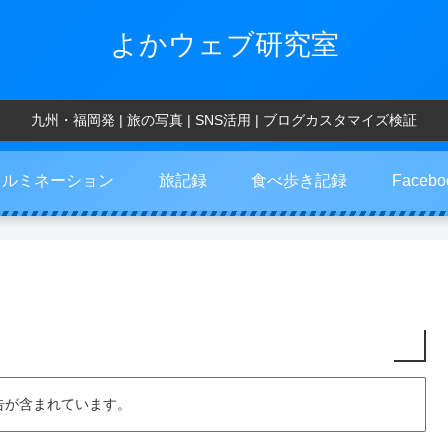
よかウェブ研究室
九州・福岡発 | 旅の写真 | SNS活用 | ブログカスタマイズ検証
イルミネーション
旅記録
食べ歩き記録
Faceb
告が含まれています。