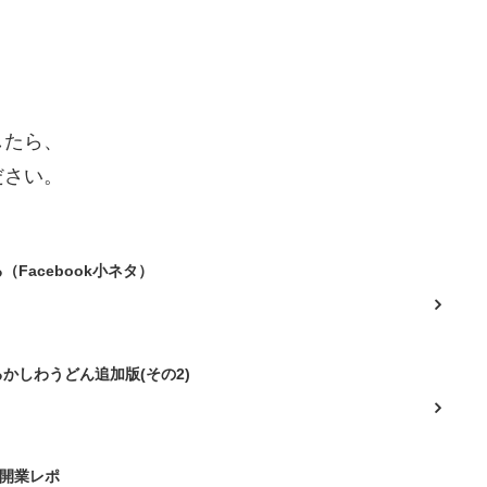
したら、
ださい。
Facebook小ネタ）
かしわうどん追加版(その2)
線開業レポ