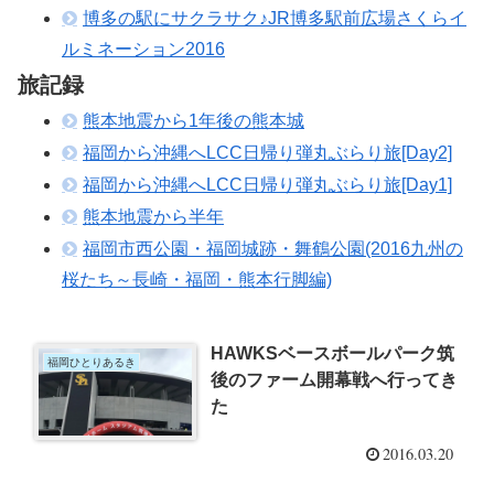
博多の駅にサクラサク♪JR博多駅前広場さくらイ
ルミネーション2016
旅記録
熊本地震から1年後の熊本城
福岡から沖縄へLCC日帰り弾丸ぶらり旅[Day2]
福岡から沖縄へLCC日帰り弾丸ぶらり旅[Day1]
熊本地震から半年
福岡市西公園・福岡城跡・舞鶴公園(2016九州の
桜たち～長崎・福岡・熊本行脚編)
HAWKSベースボールパーク筑
福岡ひとりあるき
後のファーム開幕戦へ行ってき
た
2016.03.20