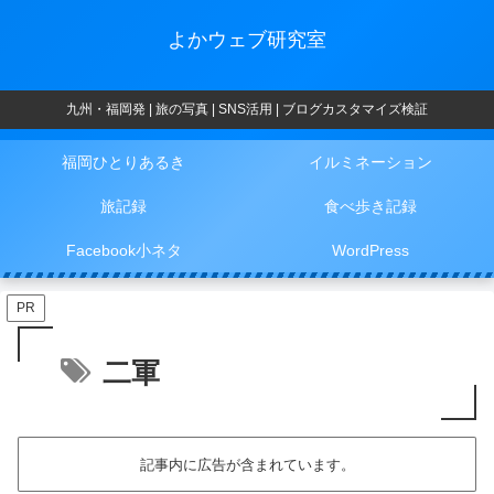
よかウェブ研究室
九州・福岡発 | 旅の写真 | SNS活用 | ブログカスタマイズ検証
福岡ひとりあるき
イルミネーション
旅記録
食べ歩き記録
Facebook小ネタ
WordPress
PR
二軍
記事内に広告が含まれています。