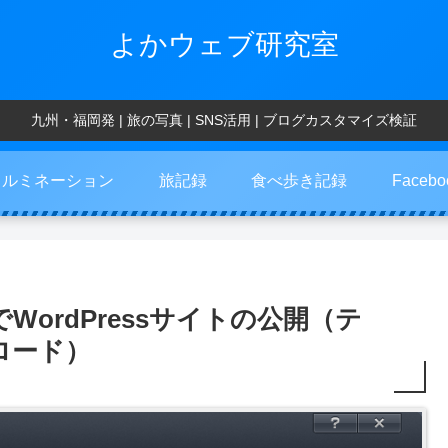
よかウェブ研究室
九州・福岡発 | 旅の写真 | SNS活用 | ブログカスタマイズ検証
イルミネーション
旅記録
食べ歩き記録
Faceb
WordPressサイトの公開（テ
ロード）