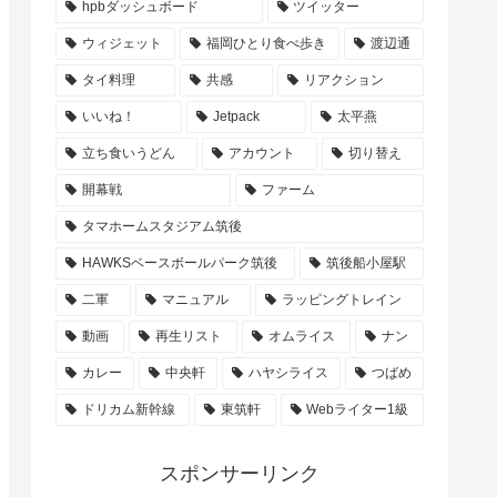
hpbダッシュボード
ツイッター
ウィジェット
福岡ひとり食べ歩き
渡辺通
タイ料理
共感
リアクション
いいね！
Jetpack
太平燕
立ち食いうどん
アカウント
切り替え
開幕戦
ファーム
タマホームスタジアム筑後
HAWKSベースボールパーク筑後
筑後船小屋駅
二軍
マニュアル
ラッピングトレイン
動画
再生リスト
オムライス
ナン
カレー
中央軒
ハヤシライス
つばめ
ドリカム新幹線
東筑軒
Webライター1級
スポンサーリンク